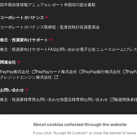
四半期決算情報
アニュアルレポート
米国SEC提出書類
コーポレートガバナンス
コーポレートガバナンス
取締役・監査役
執行役員
委員会
株主・投資家向けサポート
株主・投資家向けサポート
FAQ
お問い合わせ
電子公告
ニュースルーム(プレス
関連会社
PayPay株式会社
PayPayカード株式会社
PayPay銀行株式会社
Pay
クレジットエンジン株式会社
お問い合わせ
株主・投資家様専用お問い合わせ
加盟店様専用お問い合わせ
報道関係者
About cookies collected through the website
If you click "Accept All Cookies" or close the banner to leave
資金移動業者 関東