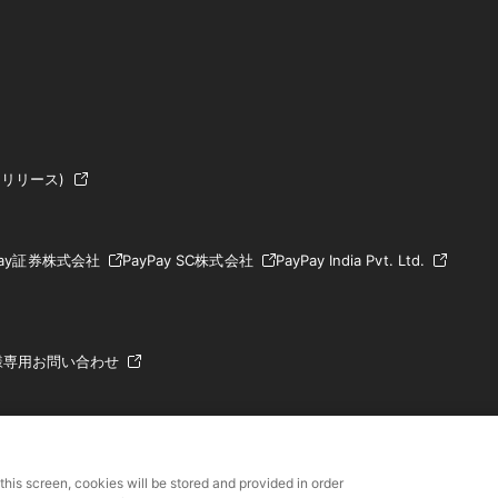
リリース)
Pay証券株式会社
PayPay SC株式会社
PayPay India Pvt. Ltd.
様専用お問い合わせ
 this screen, cookies will be stored and provided in order
財務局長第00068号、前払式支払手段（第三者型）発行者：関東財務局長 第0